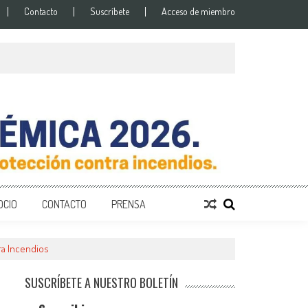
Contacto
Suscríbete
Acceso de miembro
os
OCIO
CONTACTO
PRENSA
ra Incendios
SUSCRÍBETE A NUESTRO BOLETÍN