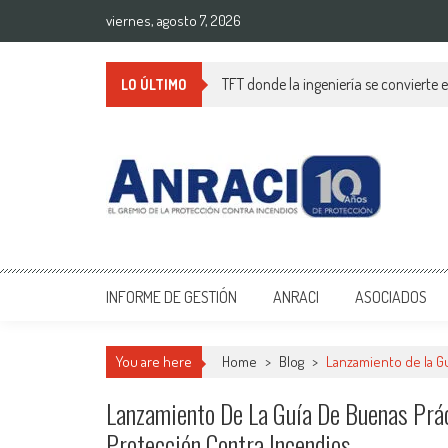
Saltar
viernes, agosto 7, 2026
al
contenido
TFT donde la ingeniería se convierte 
LO ÚLTIMO
ANRACI – Asociación Naci
Gremio de Protección Contra Incendios – Comprometidos con la Mejo
INFORME DE GESTIÓN
ANRACI
ASOCIADOS
You are here
Home
>
Blog
>
Lanzamiento de la G
Lanzamiento De La Guía De Buenas Prác
Protección Contra Incendios