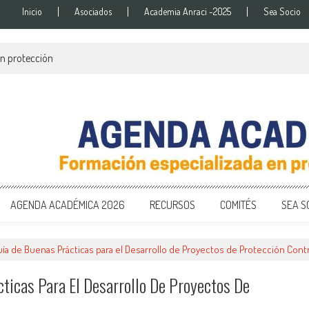
Inicio
Asociados
Academia Anraci -2025
Sea Socio
en protección
onal de Protección Contra Incendi
ra de las Condiciones de Protección Contra Incendios para Nuestra Sociedad
AGENDA ACADÉMICA 2026
RECURSOS
COMITÉS
SEA S
uía de Buenas Prácticas para el Desarrollo de Proyectos de Protección Cont
ticas Para El Desarrollo De Proyectos De