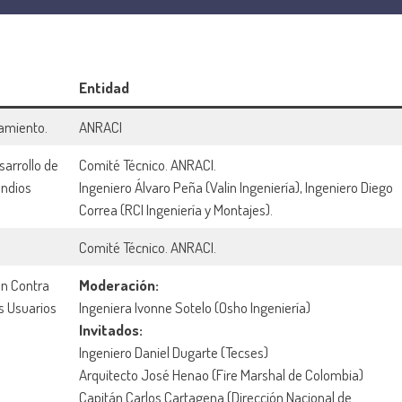
Entidad
amiento.
ANRACI
sarrollo de
Comité Técnico. ANRACI.
endios
Ingeniero Álvaro Peña (Valin Ingeniería), Ingeniero Diego
Correa (RCI Ingeniería y Montajes).
Comité Técnico. ANRACI.
ón Contra
Moderación:
os Usuarios
Ingeniera Ivonne Sotelo (Osho Ingeniería)
Invitados:
Ingeniero Daniel Dugarte (Tecses)
Arquitecto José Henao (Fire Marshal de Colombia)
Capitán Carlos Cartagena (Dirección Nacional de