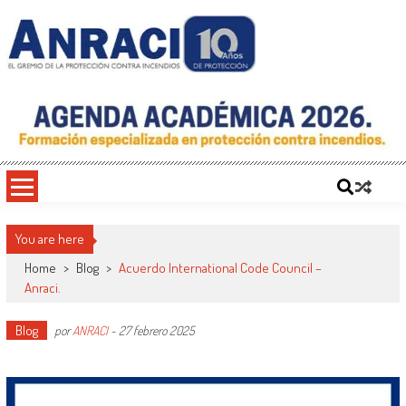
Saltar
al
contenido
ANRACI – Asociación Nacional de
Gremio de Protección Contra Incendios – Comprometidos con la Mejora de las
Condiciones de Protección Contra Incendios para Nuestra Sociedad
Protección Contra Incendios
You are here
Home
>
Blog
>
Acuerdo International Code Council –
Anraci.
Blog
por
ANRACI
-
27 febrero 2025