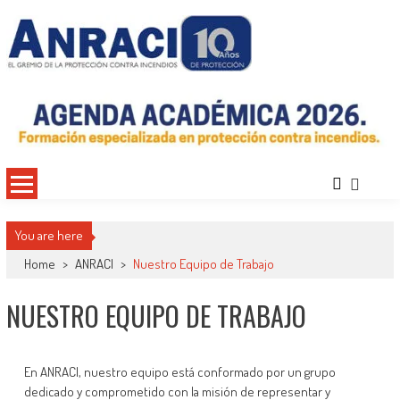
ANRACI – Asociación Nacional de
Gremio de Protección Contra Incendios – Comprometidos con la Mejora de las
Condiciones de Protección Contra Incendios para Nuestra Sociedad
Protección Contra Incendios
You are here
Home
>
ANRACI
>
Nuestro Equipo de Trabajo
NUESTRO EQUIPO DE TRABAJO
En ANRACI, nuestro equipo está conformado por un grupo
dedicado y comprometido con la misión de representar y