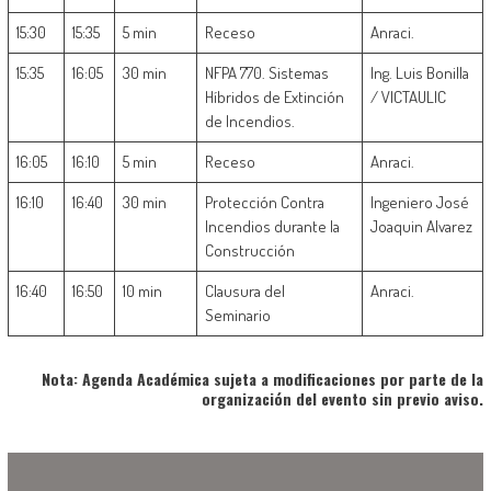
15:30
15:35
5 min
Receso
Anraci.
15:35
16:05
30 min
NFPA 770. Sistemas
Ing. Luis Bonilla
Híbridos de Extinción
/ VICTAULIC
de Incendios.
16:05
16:10
5 min
Receso
Anraci.
16:10
16:40
30 min
Protección Contra
Ingeniero José
Incendios durante la
Joaquin Alvarez
Construcción
16:40
16:50
10 min
Clausura del
Anraci.
Seminario
Nota: Agenda Académica sujeta a modificaciones por parte de la
organización del evento sin previo aviso.