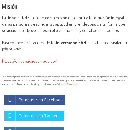
Misión
La Universidad Ean tiene como misión contribuir a la formación integral
de las personas y estimular su aptitud emprendedora, de tal forma que
su acción coadyuve al desarrollo económico y social de los pueblos.
Para conocer más acerca de la
Universidad EAN
te invitamos a visitar su
página web:
https://universidadean.edu.co/
La autoridad profesional de Anraci reside en ella misma y por tanto, no asume responsabilidad por las opiniones de sus asociados,
conferencistas, tutores, disertantes, articulistas u otros terceros que participen en sus publicaciones o eventos. Al inscribirse en
los eventos de Anraci se acepta total y completamente la
Política de Privacidad
Compartir en Facebook
Compartir en Twitter