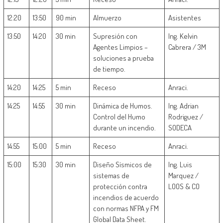
12:20
13:50
90 min
Almuerzo
Asistentes
13:50
14:20
30 min
Supresión con
Ing. Kelvin
Agentes Limpios –
Cabrera / 3M
soluciones a prueba
de tiempo.
14:20
14:25
5 min
Receso
Anraci.
14:25
14:55
30 min
Dinámica de Humos.
Ing. Adrian
Control del Humo
Rodriguez /
durante un incendio.
SODECA
14:55
15:00
5 min
Receso
Anraci.
15:00
15:30
30 min
Diseño Sísmicos de
Ing. Luis
sistemas de
Marquez /
protección contra
LOOS & CO
incendios de acuerdo
con normas NFPA y FM
Global Data Sheet.