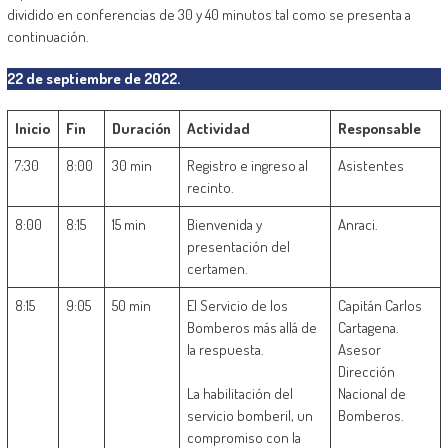
dividido en conferencias de 30 y 40 minutos tal como se presenta a
continuación.
22 de septiembre de 2022.
Inicio
Fin
Duración
Actividad
Responsable
7:30
8:00
30 min
Registro e ingreso al
Asistentes
recinto.
8:00
8:15
15 min
Bienvenida y
Anraci.
presentación del
certamen.
8:15
9:05
50 min
El Servicio de los
Capitán Carlos
Bomberos más allá de
Cartagena.
la respuesta.
Asesor
Dirección
La habilitación del
Nacional de
servicio bomberil, un
Bomberos.
compromiso con la