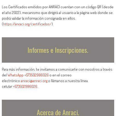
Los Certificados emitidos por ANRACI cuentan con un código QR (desde
el año 2022), mecanismo que dirigirá al usuario a la página web donde se
podrá validar la información consignada en ellos.
(
https://anraci.org/certificados/
)
Informes e Inscripciones.
Para más información, te invitamos a comunicarte con nosotros a través
del
WhatsApp +573502986026
o en el correo
electrónico
anraci@anraci.org
o llámanos a nuestra línea
celular
+573502986026
.
Acerca de Anraci.