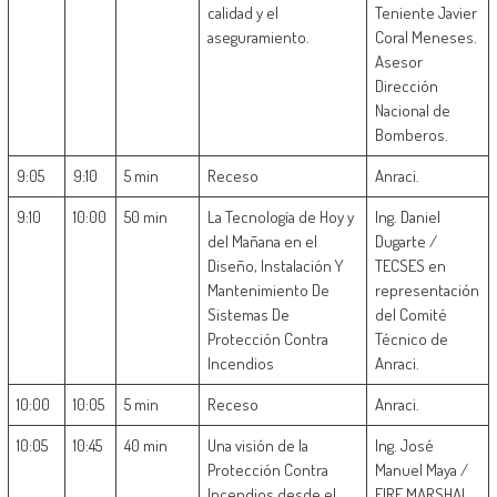
calidad y el
Teniente Javier
aseguramiento.
Coral Meneses.
Asesor
Dirección
Nacional de
Bomberos.
9:05
9:10
5 min
Receso
Anraci.
9:10
10:00
50 min
La Tecnología de Hoy y
Ing. Daniel
del Mañana en el
Dugarte /
Diseño, Instalación Y
TECSES en
Mantenimiento De
representación
Sistemas De
del Comité
Protección Contra
Técnico de
Incendios
Anraci.
10:00
10:05
5 min
Receso
Anraci.
10:05
10:45
40 min
Una visión de la
Ing. José
Protección Contra
Manuel Maya /
Incendios desde el
FIRE MARSHAL