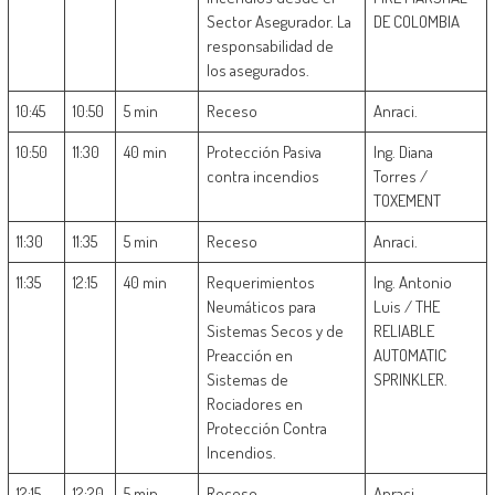
Sector Asegurador. La
DE COLOMBIA
responsabilidad de
los asegurados.
10:45
10:50
5 min
Receso
Anraci.
10:50
11:30
40 min
Protección Pasiva
Ing. Diana
contra incendios
Torres /
TOXEMENT
11:30
11:35
5 min
Receso
Anraci.
11:35
12:15
40 min
Requerimientos
Ing. Antonio
Neumáticos para
Luis / THE
Sistemas Secos y de
RELIABLE
Preacción en
AUTOMATIC
Sistemas de
SPRINKLER.
Rociadores en
Protección Contra
Incendios.
12:15
12:20
5 min
Receso
Anraci.