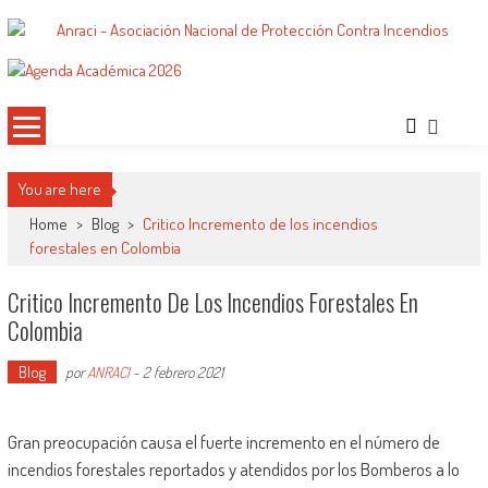
Saltar
al
ANRACI – Asociación Nacional de
Gremio de Protección Contra Incendios – Comprometidos con la Mejora de las
contenido
Condiciones de Protección Contra Incendios para Nuestra Sociedad
Protección Contra Incendios
You are here
Home
>
Blog
>
Critico Incremento de los incendios
forestales en Colombia
Critico Incremento De Los Incendios Forestales En
Colombia
Blog
por
ANRACI
-
2 febrero 2021
Gran preocupación causa el fuerte incremento en el número de
incendios forestales reportados y atendidos por los Bomberos a lo