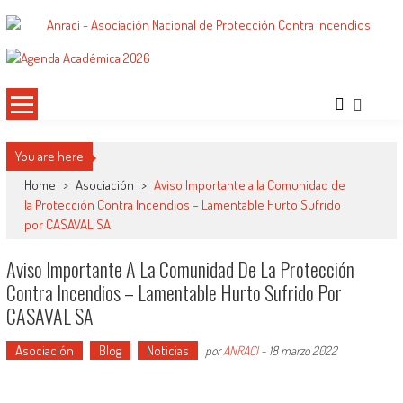
Saltar
al
ANRACI – Asociación Nacional de
Gremio de Protección Contra Incendios – Comprometidos con la Mejora de las
contenido
Condiciones de Protección Contra Incendios para Nuestra Sociedad
Protección Contra Incendios
You are here
Home
>
Asociación
>
Aviso Importante a la Comunidad de
la Protección Contra Incendios – Lamentable Hurto Sufrido
por CASAVAL SA
Aviso Importante A La Comunidad De La Protección
Contra Incendios – Lamentable Hurto Sufrido Por
CASAVAL SA
Asociación
Blog
Noticias
por
ANRACI
-
18 marzo 2022