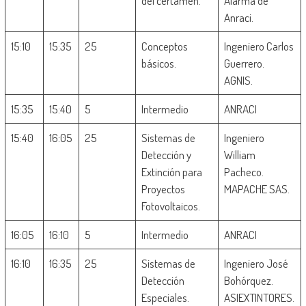
del certamen.
Alarma de
Anraci.
15:10
15:35
25
Conceptos
Ingeniero Carlos
básicos.
Guerrero.
AGNIS.
15:35
15:40
5
Intermedio
ANRACI
15:40
16:05
25
Sistemas de
Ingeniero
Detección y
William
Extinción para
Pacheco.
Proyectos
MAPACHE SAS.
Fotovoltaicos.
16:05
16:10
5
Intermedio
ANRACI
16:10
16:35
25
Sistemas de
Ingeniero José
Detección
Bohórquez.
Especiales.
ASIEXTINTORES.