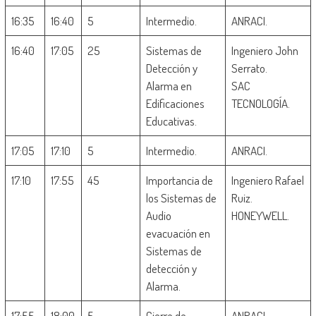
16:35
16:40
5
Intermedio.
ANRACI.
16:40
17:05
25
Sistemas de
Ingeniero John
Detección y
Serrato.
Alarma en
SAC
Edificaciones
TECNOLOGÍA.
Educativas.
17:05
17:10
5
Intermedio.
ANRACI.
17:10
17:55
45
Importancia de
Ingeniero Rafael
los Sistemas de
Ruiz.
Audio
HONEYWELL.
evacuación en
Sistemas de
detección y
Alarma.
17:55
18:00
5
Cierre de
ANRACI