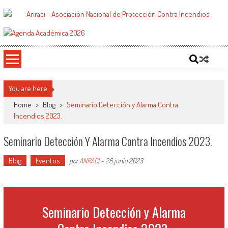
Saltar
al
ANRACI – Asociación Nacional de
Gremio de Protección Contra Incendios – Comprometidos con la Mejora de las
contenido
Condiciones de Protección Contra Incendios para Nuestra Sociedad
Protección Contra Incendios
You are here
Home
>
Blog
>
Seminario Detección y Alarma Contra
Incendios 2023.
Seminario Detección Y Alarma Contra Incendios 2023.
Blog
Eventos
por
ANRACI
-
26 junio 2023
Seminario Detección y Alarma