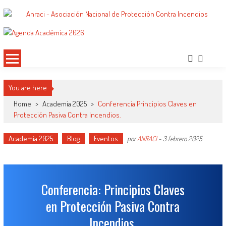
Saltar
al
ANRACI – Asociación Nacional de
Gremio de Protección Contra Incendios – Comprometidos con la Mejora de las
contenido
Condiciones de Protección Contra Incendios para Nuestra Sociedad
Protección Contra Incendios
You are here
Home
>
Academia 2025
>
Conferencia Principios Claves en
Protección Pasiva Contra Incendios.
Academia 2025
Blog
Eventos
por
ANRACI
-
3 febrero 2025
Conferencia: Principios Claves
en Protección Pasiva Contra
Incendios.