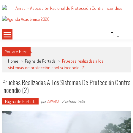
Saltar
al
ANRACI – Asociación Nacional de
Gremio de Protección Contra Incendios – Comprometidos con la Mejora de las
contenido
Condiciones de Protección Contra Incendios para Nuestra Sociedad
Protección Contra Incendios
You are here
Home
>
Página de Portada
>
Pruebas realizadas a los
sistemas de protección contra incendio (2)
Pruebas Realizadas A Los Sistemas De Protección Contra
Incendio (2)
Página de Portada
por
ANRACI
-
2 octubre 2015