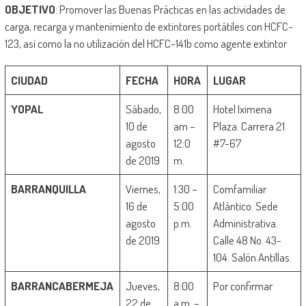
OBJETIVO
: Promover las Buenas Prácticas en las actividades de
carga, recarga y mantenimiento de extintores portátiles con HCFC-
123, así como la no utilización del HCFC-141b como agente extintor
CIUDAD
FECHA
HORA
LUGAR
YOPAL
Sábado,
8:00
Hotel Iximena
10 de
am –
Plaza. Carrera 21
agosto
12:0
#7-67
de 2019
m.
BARRANQUILLA
Viernes,
1:30 –
Comfamiliar
16 de
5:00
Atlántico. Sede
agosto
p.m.
Administrativa.
de 2019
Calle 48 No. 43-
104. Salón Antillas.
BARRANCABERMEJA
Jueves,
8:00
Por confirmar
22 de
a.m. –