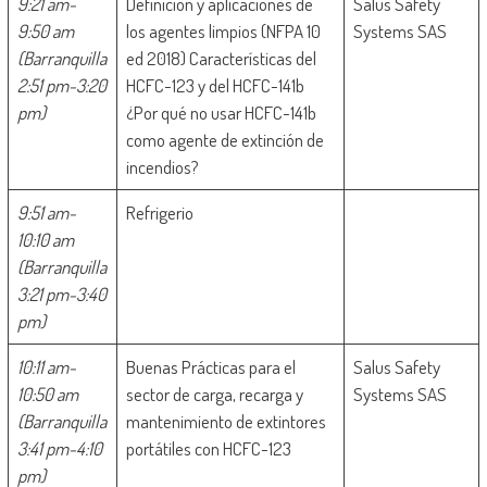
9:21 am-
Definición y aplicaciones de
Salus Safety
9:50 am
los agentes limpios (NFPA 10
Systems SAS
(Barranquilla
ed 2018) Características del
2:51 pm-3:20
HCFC-123 y del HCFC-141b
pm)
¿Por qué no usar HCFC-141b
como agente de extinción de
incendios?
9:51 am-
Refrigerio
10:10 am
(Barranquilla
3:21 pm-3:40
pm)
10:11 am-
Buenas Prácticas para el
Salus Safety
10:50 am
sector de carga, recarga y
Systems SAS
(Barranquilla
mantenimiento de extintores
3:41 pm-4:10
portátiles con HCFC-123
pm)