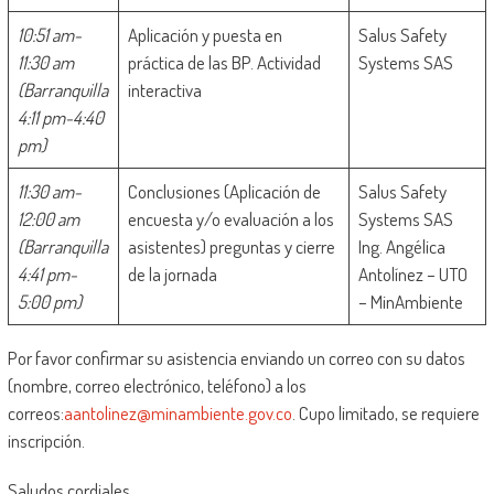
10:51 am-
Aplicación y puesta en
Salus Safety
11:30 am
práctica de las BP. Actividad
Systems SAS
(Barranquilla
interactiva
4:11 pm-4:40
pm)
11:30 am-
Conclusiones (Aplicación de
Salus Safety
12:00 am
encuesta y/o evaluación a los
Systems SAS
(Barranquilla
asistentes) preguntas y cierre
Ing. Angélica
4:41 pm-
de la jornada
Antolínez – UTO
5:00 pm)
– MinAmbiente
Por favor confirmar su asistencia enviando un correo con su datos
(nombre, correo electrónico, teléfono) a los
correos:
aantolinez@minambiente.gov.co
. Cupo limitado, se requiere
inscripción.
Saludos cordiales,