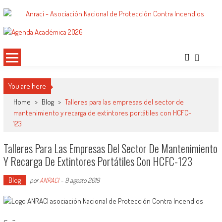
Saltar
al
ANRACI – Asociación Nacional de
Gremio de Protección Contra Incendios – Comprometidos con la Mejora de las
contenido
Condiciones de Protección Contra Incendios para Nuestra Sociedad
Protección Contra Incendios
You are here
Home
>
Blog
>
Talleres para las empresas del sector de
mantenimiento y recarga de extintores portátiles con HCFC-
123
Talleres Para Las Empresas Del Sector De Mantenimiento
Y Recarga De Extintores Portátiles Con HCFC-123
Blog
por
ANRACI
-
9 agosto 2019