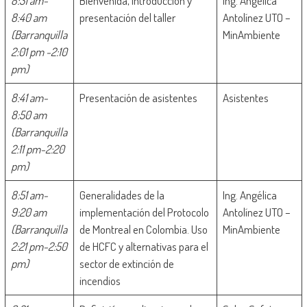
8:31 am-
Bienvenida, introducción y
Ing. Angélica
8:40 am
presentación del taller
Antolínez UTO –
(Barranquilla
MinAmbiente
2:01 pm -2:10
pm)
8:41 am-
Presentación de asistentes
Asistentes
8:50 am
(Barranquilla
2:11 pm-2:20
pm)
8:51 am-
Generalidades de la
Ing. Angélica
9:20 am
implementación del Protocolo
Antolínez UTO –
(Barranquilla
de Montreal en Colombia. Uso
MinAmbiente
2:21 pm-2:50
de HCFC y alternativas para el
pm)
sector de extinción de
incendios