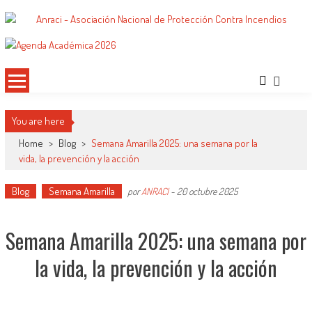
Saltar
al
ANRACI – Asociación Nacional de
Gremio de Protección Contra Incendios – Comprometidos con la Mejora de las
contenido
Condiciones de Protección Contra Incendios para Nuestra Sociedad
Protección Contra Incendios
You are here
Home
>
Blog
>
Semana Amarilla 2025: una semana por la
vida, la prevención y la acción
Blog
Semana Amarilla
por
ANRACI
-
20 octubre 2025
Semana Amarilla 2025: una semana por
la vida, la prevención y la acción