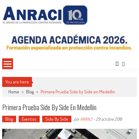
Saltar
al
contenido
ANRACI – Asociación Nacional de
Gremio de Protección Contra Incendios – Comprometidos con la Mejora de las
Condiciones de Protección Contra Incendios para Nuestra Sociedad
Protección Contra Incendios
You are here
Home
>
Blog
>
Primera Prueba Side by Side en Medellín
Primera Prueba Side By Side En Medellín
Blog
Eventos
Side By Side
por
ANRACI
-
29 octubre 2018