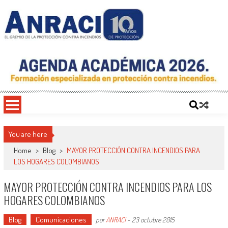
Saltar
al
contenido
ANRACI – Asociación Nacional de
Gremio de Protección Contra Incendios – Comprometidos con la Mejora de las
Condiciones de Protección Contra Incendios para Nuestra Sociedad
Protección Contra Incendios
You are here
Home
>
Blog
>
MAYOR PROTECCIÓN CONTRA INCENDIOS PARA
LOS HOGARES COLOMBIANOS
MAYOR PROTECCIÓN CONTRA INCENDIOS PARA LOS
HOGARES COLOMBIANOS
Blog
Comunicaciones
por
ANRACI
-
23 octubre 2015