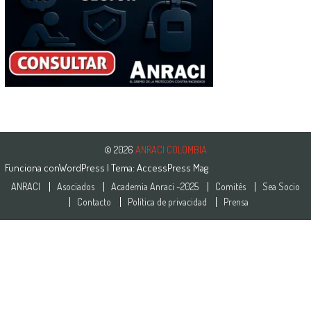
© 2026
ANRACI COLOMBIA
Funciona con
WordPress
| Tema:
AccessPress Mag
ANRACI
Asociados
Academia Anraci -2025
Comités
Sea Socio
Contacto
Política de privacidad
Prensa