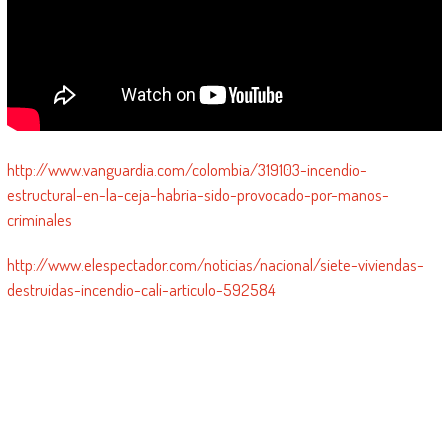
http://www.vanguardia.com/colombia/319103-incendio-
estructural-en-la-ceja-habria-sido-provocado-por-manos-
criminales
http://www.elespectador.com/noticias/nacional/siete-viviendas-
destruidas-incendio-cali-articulo-592584