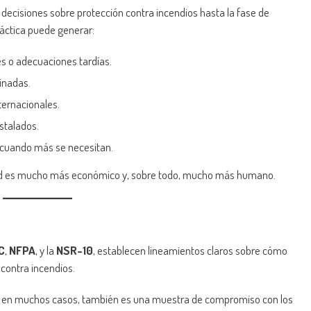
decisiones sobre protección contra incendios hasta la fase de
ráctica puede generar:
s o adecuaciones tardías.
inadas.
ternacionales.
nstalados.
n cuando más se necesitan.
idad es mucho más económico y, sobre todo, mucho más humano.
C
,
NFPA
, y la
NSR-10
, establecen lineamientos claros sobre cómo
 contra incendios.
gal en muchos casos, también es una muestra de compromiso con los