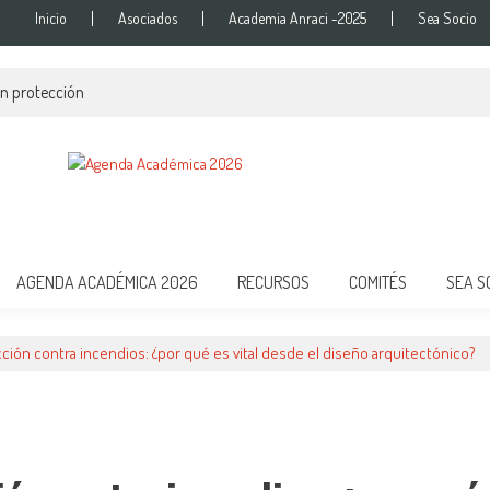
Inicio
Asociados
Academia Anraci -2025
Sea Socio
en protección
onal de Protección Contra Incendi
ra de las Condiciones de Protección Contra Incendios para Nuestra Sociedad
AGENDA ACADÉMICA 2026
RECURSOS
COMITÉS
SEA S
ción contra incendios: ¿por qué es vital desde el diseño arquitectónico?