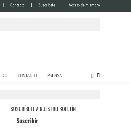
Contacto
Suscríbete
Acceso de miembro
os
OCIO
CONTACTO
PRENSA
SUSCRÍBETE A NUESTRO BOLETÍN
Suscribir