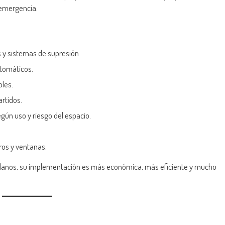
 emergencia.
 y sistemas de supresión.
utomáticos.
bles.
rtidos.
ún uso y riesgo del espacio.
ros y ventanas.
lanos, su implementación es más económica, más eficiente y mucho