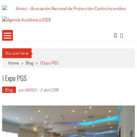
Saltar
al
ANRACI – Asociación Nacional de
Gremio de Protección Contra Incendios – Comprometidos con la Mejora de las
contenido
Condiciones de Protección Contra Incendios para Nuestra Sociedad
Protección Contra Incendios
You are here
Home
>
Blog
>
I Expo PGS
I Expo PGS
Blog
por
ANRACI
-
2 abril 2018