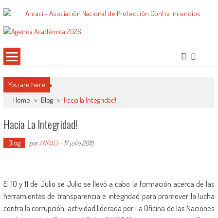
Saltar
al
ANRACI – Asociación Nacional de
Gremio de Protección Contra Incendios – Comprometidos con la Mejora de las
contenido
Condiciones de Protección Contra Incendios para Nuestra Sociedad
Protección Contra Incendios
You are here
Home
>
Blog
>
Hacia la Integridad!
Hacia La Integridad!
Blog
por
ANRACI
-
17 julio 2018
El 10 y 11 de Julio se Julio se llevó a cabo la formación acerca de las
herramientas de transparencia e integridad para promover la lucha
contra la corrupción, actividad liderada por La Oficina de las Naciones