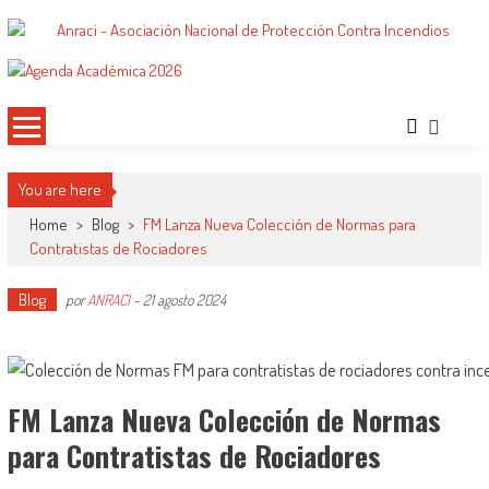
Saltar
al
ANRACI – Asociación Nacional de
Gremio de Protección Contra Incendios – Comprometidos con la Mejora de las
contenido
Condiciones de Protección Contra Incendios para Nuestra Sociedad
Protección Contra Incendios
You are here
Home
>
Blog
>
FM Lanza Nueva Colección de Normas para
Contratistas de Rociadores
Blog
por
ANRACI
-
21 agosto 2024
FM Lanza Nueva Colección de Normas
para Contratistas de Rociadores