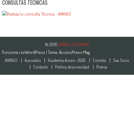
CONSULTAS TÉCNICAS
© 2026
ANRACI COLOMBIA
Funciona con
WordPress
| Tema:
AccessPress Mag
ANRACI
Asociados
Academia Anraci -2025
Comités
Sea Socio
Contacto
Política de privacidad
Prensa