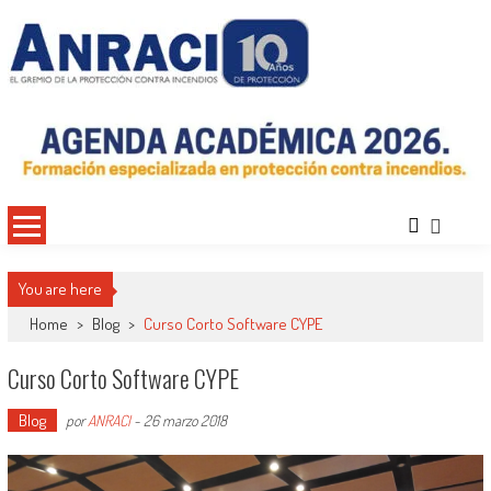
Saltar
al
contenido
ANRACI – Asociación Nacional de
Gremio de Protección Contra Incendios – Comprometidos con la Mejora de las
Condiciones de Protección Contra Incendios para Nuestra Sociedad
Protección Contra Incendios
You are here
Home
>
Blog
>
Curso Corto Software CYPE
Curso Corto Software CYPE
Blog
por
ANRACI
-
26 marzo 2018