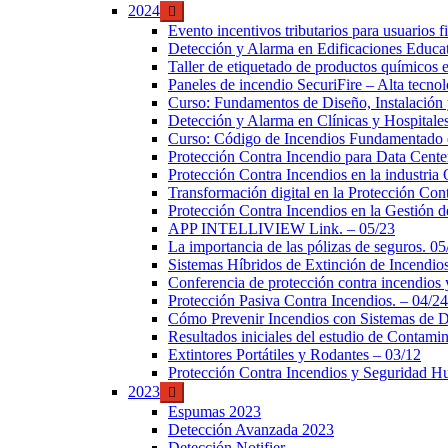
2024
Evento incentivos tributarios para usuarios
Detección y Alarma en Edificaciones Educat
Taller de etiquetado de productos químicos 
Paneles de incendio SecuriFire – Alta tecno
Curso: Fundamentos de Diseño, Instalación
Detección y Alarma en Clínicas y Hospitales
Curso: Código de Incendios Fundamentado 
Protección Contra Incendio para Data Cente
Protección Contra Incendios en la industria
Transformación digital en la Protección Co
Protección Contra Incendios en la Gestión
APP INTELLIVIEW Link. – 05/23
La importancia de las pólizas de seguros. 05
Sistemas Híbridos de Extinción de Incendio
Conferencia de protección contra incendios
Protección Pasiva Contra Incendios. – 04/24
Cómo Prevenir Incendios con Sistemas de 
Resultados iniciales del estudio de Contami
Extintores Portátiles y Rodantes – 03/12
Protección Contra Incendios y Seguridad 
2023
Espumas 2023
Detección Avanzada 2023
Detección Notifier