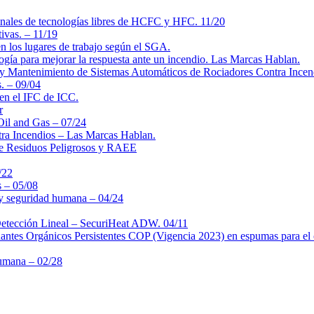
 finales de tecnologías libres de HCFC y HFC. 11/20
ivas. – 11/19
en los lugares de trabajo según el SGA.
logía para mejorar la respuesta ante un incendio. Las Marcas Hablan.
 y Mantenimiento de Sistemas Automáticos de Rociadores Contra Ince
. – 09/04
en el IFC de ICC.
r
 Oil and Gas – 07/24
ntra Incendios – Las Marcas Hablan.
 de Residuos Peligrosos y RAEE
/22
s – 05/08
 y seguridad humana – 04/24
Detección Lineal – SecuriHeat ADW. 04/11
nantes Orgánicos Persistentes COP (Vigencia 2023) en espumas para el 
Humana – 02/28