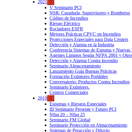
2021
V Seminario PCI
NSR: Curaduría, Supervisores y Bomberos
Código de Incendios
Riesgo Eléctrico
Rociadores ESFR
Mejores Prácticas CPVC en Incendios
Protecciones Especiales para Data Centers
Detección y Alarma en la Industria
Conferencia Sistemas de Espuma y Nuevas T
Agentes Limpios Según NFPA 2001 y Otros 
Detección y Alarma Contra Incendio
Seminario Almacenamiento
Lanzamiento Guía Buenas Prácticas
Formación Extintores Portátiles
Conversatorio: Productos Contra Incendios
Seminario Extintores.
Centros Comerciales
2019
Espumas y Riesgos Especiales
III Seminario Presente y Futuro PCI
Nfpa 20 – Nfpa 25
Seminario FM Global
Seminario Protección en Almacenamiento
Sistemas de Preacción y Diluvio