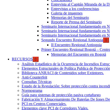
Entrevista al Capitán Miranda de la
Entrevistas a los conferencistas
Galeria de imagenes
Memorias del Seminario
Reporte de Prensa del Seminario
Seminario Internacional fundamentado en
Seminario Internacional fundamentado en
Seminario Internacional fundamentado en
Segundo Encuentro Regional Antioquia
II Encuentro Regional Antioquia
Primer Encuentro Regional Bogotá – Centr
Memorias del Encuentro en Bogotá
RECURSOS
Análisis Estadístico de la Ocurrencia de Incendios Estr
Elementos Estructurales de Política Publica de Protecci
Biblioteca ANRACI de Contenidos sobre Extintores.
Anti-Counterfeit
Consultas Técnicas
Estado de la Regulación: Sobre protección contra incend
Normograma
Guía para sistemas de protección pasiva cortafuego
Fabricación Y Almacenamiento De Baterías De Iones De
PCI en Centros Comerciales.
Elementos clave PCI de Corredores Viales.