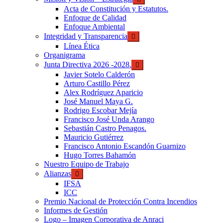
Acta de Constitución y Estatutos.
Enfoque de Calidad
Enfoque Ambiental
Integridad y Transparencia
Línea Ética
Organigrama
Junta Directiva 2026 -2028.
Javier Sotelo Calderón
Arturo Castillo Pérez
Alex Rodríguez Aparicio
José Manuel Maya G.
Rodrigo Escobar Mejía
Francisco José Unda Arango
Sebastián Castro Penagos.
Mauricio Gutiérrez
Francisco Antonio Escandón Guarnizo
Hugo Torres Bahamón
Nuestro Equipo de Trabajo
Alianzas
IFSA
ICC
Premio Nacional de Protección Contra Incendios
Informes de Gestión
Logo – Imagen Corporativa de Anraci