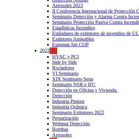
Aerosoles 2023
II Conferencia Internacional de Protección 
Seminario Detección y Alarma Contra Ince
Seminario Protección Pasiva Contra Incendi
Estadísticas Incendios
Estándares de extintores de incendios de UL
Extintores Amigables
Espumas Sin COP
2022
HVAC y PCI
Side by Side
Rociadores
VI Seminario
XIX Seminario Sena
Seminario NSR e IFC
Detección en Oficina y Vivienda.
Detección
Industria Pintura
Industria Química
Seminario Extintores 2022
Presurización
Webinar Detección
Bombas
Aerosoles