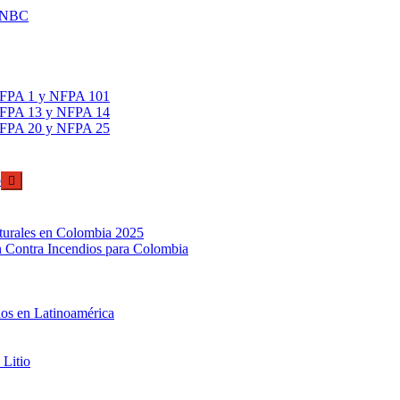
 DNBC
 NFPA 1 y NFPA 101
 NFPA 13 y NFPA 14
 NFPA 20 y NFPA 25
o
ucturales en Colombia 2025
ón Contra Incendios para Colombia
ios en Latinoamérica
 Litio