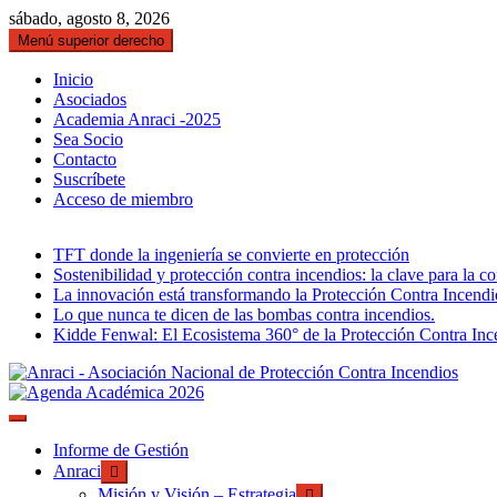
Saltar
sábado, agosto 8, 2026
al
Menú superior derecho
contenido
Inicio
Asociados
Academia Anraci -2025
Sea Socio
Contacto
Suscríbete
Acceso de miembro
TFT donde la ingeniería se convierte en protección
Sostenibilidad y protección contra incendios: la clave para la c
La innovación está transformando la Protección Contra Incendi
Lo que nunca te dicen de las bombas contra incendios.
Kidde Fenwal: El Ecosistema 360° de la Protección Contra Inc
Gremio de Protección Contra Incendios – 
ANRACI – Asociación Nacional 
Nuestra Sociedad
Informe de Gestión
Anraci
Misión y Visión – Estrategia