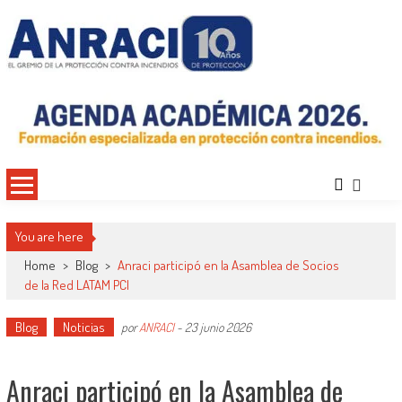
Saltar
al
contenido
ANRACI – Asociación Nacional de
Gremio de Protección Contra Incendios – Comprometidos con la Mejora de las
Condiciones de Protección Contra Incendios para Nuestra Sociedad
Protección Contra Incendios
You are here
Home
>
Blog
>
Anraci participó en la Asamblea de Socios
de la Red LATAM PCI
Blog
Noticias
por
ANRACI
-
23 junio 2026
Anraci participó en la Asamblea de