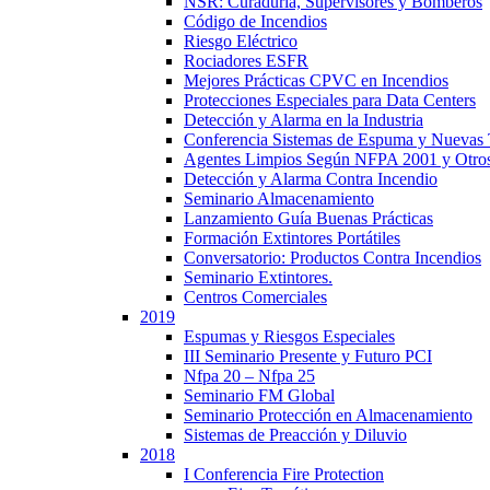
NSR: Curaduría, Supervisores y Bomberos
Código de Incendios
Riesgo Eléctrico
Rociadores ESFR
Mejores Prácticas CPVC en Incendios
Protecciones Especiales para Data Centers
Detección y Alarma en la Industria
Conferencia Sistemas de Espuma y Nuevas T
Agentes Limpios Según NFPA 2001 y Otros 
Detección y Alarma Contra Incendio
Seminario Almacenamiento
Lanzamiento Guía Buenas Prácticas
Formación Extintores Portátiles
Conversatorio: Productos Contra Incendios
Seminario Extintores.
Centros Comerciales
2019
Espumas y Riesgos Especiales
III Seminario Presente y Futuro PCI
Nfpa 20 – Nfpa 25
Seminario FM Global
Seminario Protección en Almacenamiento
Sistemas de Preacción y Diluvio
2018
I Conferencia Fire Protection