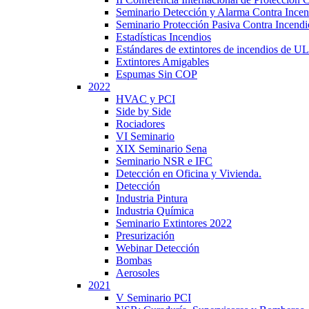
Seminario Detección y Alarma Contra Ince
Seminario Protección Pasiva Contra Incendi
Estadísticas Incendios
Estándares de extintores de incendios de UL
Extintores Amigables
Espumas Sin COP
2022
HVAC y PCI
Side by Side
Rociadores
VI Seminario
XIX Seminario Sena
Seminario NSR e IFC
Detección en Oficina y Vivienda.
Detección
Industria Pintura
Industria Química
Seminario Extintores 2022
Presurización
Webinar Detección
Bombas
Aerosoles
2021
V Seminario PCI