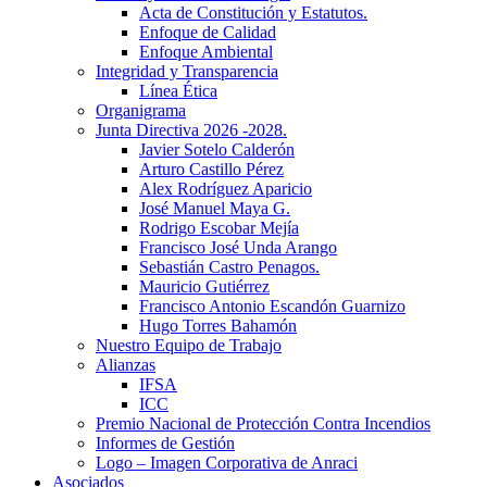
Acta de Constitución y Estatutos.
Enfoque de Calidad
Enfoque Ambiental
Integridad y Transparencia
Línea Ética
Organigrama
Junta Directiva 2026 -2028.
Javier Sotelo Calderón
Arturo Castillo Pérez
Alex Rodríguez Aparicio
José Manuel Maya G.
Rodrigo Escobar Mejía
Francisco José Unda Arango
Sebastián Castro Penagos.
Mauricio Gutiérrez
Francisco Antonio Escandón Guarnizo
Hugo Torres Bahamón
Nuestro Equipo de Trabajo
Alianzas
IFSA
ICC
Premio Nacional de Protección Contra Incendios
Informes de Gestión
Logo – Imagen Corporativa de Anraci
Asociados