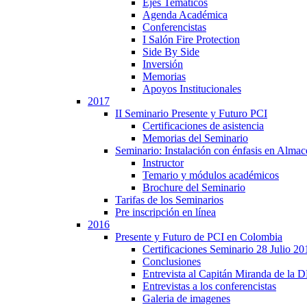
Ejes Temáticos
Agenda Académica
Conferencistas
I Salón Fire Protection
Side By Side
Inversión
Memorias
Apoyos Institucionales
2017
II Seminario Presente y Futuro PCI
Certificaciones de asistencia
Memorias del Seminario
Seminario: Instalación con énfasis en Alma
Instructor
Temario y módulos académicos
Brochure del Seminario
Tarifas de los Seminarios
Pre inscripción en línea
2016
Presente y Futuro de PCI en Colombia
Certificaciones Seminario 28 Julio 20
Conclusiones
Entrevista al Capitán Miranda de la
Entrevistas a los conferencistas
Galeria de imagenes