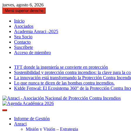
Saltar
jueves, agosto 6, 2026
al
Menú superior derecho
contenido
Inicio
Asociados
Academia Anraci -2025
Sea Socio
Contacto
Suscríbete
Acceso de miembro
TFT donde la ingeniería se convierte en protección
Sostenibilidad y protección contra incendios: la clave para la c
La innovación está transformando la Protección Contra Incendi
Lo que nunca te dicen de las bombas contra incendios.
Kidde Fenwal: El Ecosistema 360° de la Protección Contra Inc
Gremio de Protección Contra Incendios – 
ANRACI – Asociación Nacional 
Nuestra Sociedad
Informe de Gestión
Anraci
Misión y Visión – Estrategia