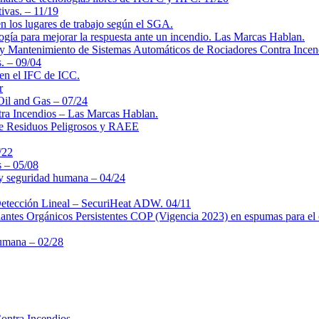
ivas. – 11/19
en los lugares de trabajo según el SGA.
logía para mejorar la respuesta ante un incendio. Las Marcas Hablan.
 y Mantenimiento de Sistemas Automáticos de Rociadores Contra Ince
. – 09/04
en el IFC de ICC.
r
 Oil and Gas – 07/24
ntra Incendios – Las Marcas Hablan.
 de Residuos Peligrosos y RAEE
/22
s – 05/08
 y seguridad humana – 04/24
Detección Lineal – SecuriHeat ADW. 04/11
nantes Orgánicos Persistentes COP (Vigencia 2023) en espumas para el 
Humana – 02/28
Contra Incendios