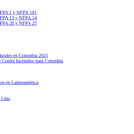
 NFPA 1 y NFPA 101
 NFPA 13 y NFPA 14
 NFPA 20 y NFPA 25
o
ucturales en Colombia 2025
ón Contra Incendios para Colombia
ios en Latinoamérica
 Litio