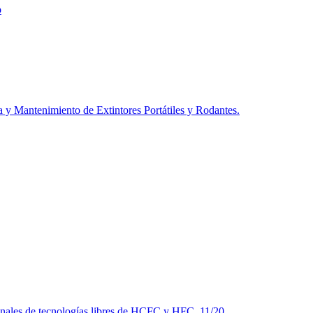
o
a y Mantenimiento de Extintores Portátiles y Rodantes.
 finales de tecnologías libres de HCFC y HFC. 11/20