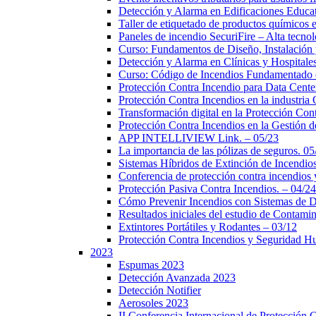
Detección y Alarma en Edificaciones Educat
Taller de etiquetado de productos químicos 
Paneles de incendio SecuriFire – Alta tecno
Curso: Fundamentos de Diseño, Instalación
Detección y Alarma en Clínicas y Hospitales
Curso: Código de Incendios Fundamentado 
Protección Contra Incendio para Data Cente
Protección Contra Incendios en la industria
Transformación digital en la Protección Co
Protección Contra Incendios en la Gestión
APP INTELLIVIEW Link. – 05/23
La importancia de las pólizas de seguros. 05
Sistemas Híbridos de Extinción de Incendio
Conferencia de protección contra incendios
Protección Pasiva Contra Incendios. – 04/24
Cómo Prevenir Incendios con Sistemas de 
Resultados iniciales del estudio de Contami
Extintores Portátiles y Rodantes – 03/12
Protección Contra Incendios y Seguridad 
2023
Espumas 2023
Detección Avanzada 2023
Detección Notifier
Aerosoles 2023
II Conferencia Internacional de Protección 