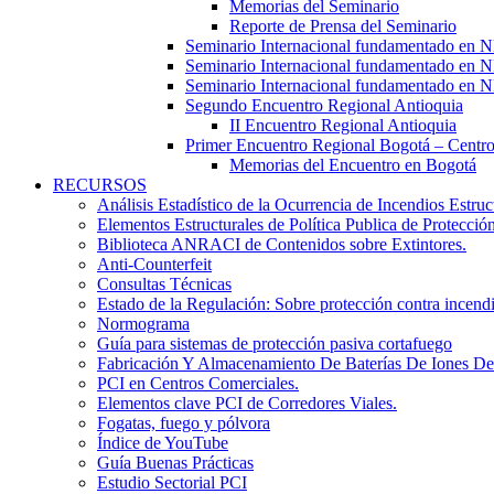
Memorias del Seminario
Reporte de Prensa del Seminario
Seminario Internacional fundamentado en
Seminario Internacional fundamentado en
Seminario Internacional fundamentado en
Segundo Encuentro Regional Antioquia
II Encuentro Regional Antioquia
Primer Encuentro Regional Bogotá – Centr
Memorias del Encuentro en Bogotá
RECURSOS
Análisis Estadístico de la Ocurrencia de Incendios Estr
Elementos Estructurales de Política Publica de Protecci
Biblioteca ANRACI de Contenidos sobre Extintores.
Anti-Counterfeit
Consultas Técnicas
Estado de la Regulación: Sobre protección contra incend
Normograma
Guía para sistemas de protección pasiva cortafuego
Fabricación Y Almacenamiento De Baterías De Iones De
PCI en Centros Comerciales.
Elementos clave PCI de Corredores Viales.
Fogatas, fuego y pólvora
Índice de YouTube
Guía Buenas Prácticas
Estudio Sectorial PCI