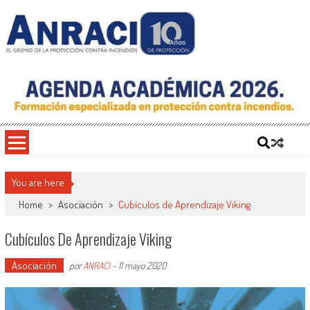
Saltar
al
contenido
ANRACI – Asociación Nacional de
Gremio de Protección Contra Incendios – Comprometidos con la Mejora de las
Condiciones de Protección Contra Incendios para Nuestra Sociedad
Protección Contra Incendios
You are here
Home
>
Asociación
>
Cubículos de Aprendizaje Viking
Cubículos De Aprendizaje Viking
Asociación
por
ANRACI
-
11 mayo 2020