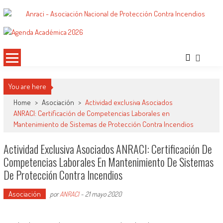
Saltar
al
ANRACI – Asociación Nacional de
Gremio de Protección Contra Incendios – Comprometidos con la Mejora de las
contenido
Condiciones de Protección Contra Incendios para Nuestra Sociedad
Protección Contra Incendios
You are here
Home
>
Asociación
>
Actividad exclusiva Asociados
ANRACI: Certificación de Competencias Laborales en
Mantenimiento de Sistemas de Protección Contra Incendios
Actividad Exclusiva Asociados ANRACI: Certificación De
Competencias Laborales En Mantenimiento De Sistemas
De Protección Contra Incendios
Asociación
por
ANRACI
-
21 mayo 2020