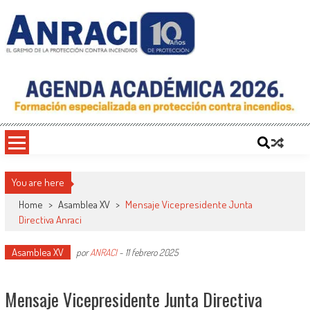
Saltar
al
contenido
ANRACI – Asociación Nacional de
Gremio de Protección Contra Incendios – Comprometidos con la Mejora de las
Condiciones de Protección Contra Incendios para Nuestra Sociedad
Protección Contra Incendios
You are here
Home
>
Asamblea XV
>
Mensaje Vicepresidente Junta
Directiva Anraci
Asamblea XV
por
ANRACI
-
11 febrero 2025
Mensaje Vicepresidente Junta Directiva