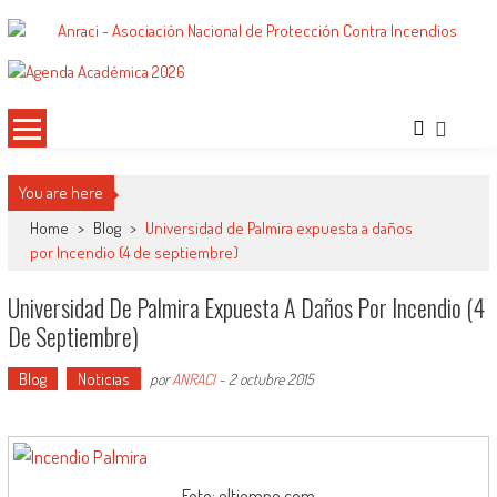
Saltar
al
ANRACI – Asociación Nacional de
Gremio de Protección Contra Incendios – Comprometidos con la Mejora de las
contenido
Condiciones de Protección Contra Incendios para Nuestra Sociedad
Protección Contra Incendios
You are here
Home
>
Blog
>
Universidad de Palmira expuesta a daños
por Incendio (4 de septiembre)
Universidad De Palmira Expuesta A Daños Por Incendio (4
De Septiembre)
Blog
Noticias
por
ANRACI
-
2 octubre 2015
Foto: eltiempo.com