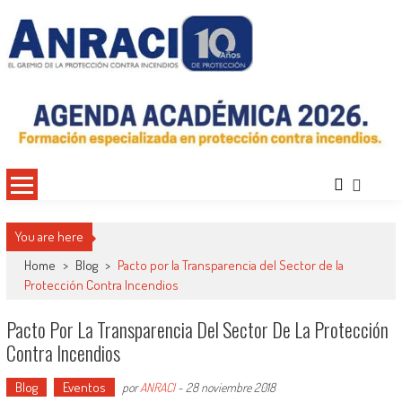
Saltar
al
contenido
ANRACI – Asociación Nacional de
Gremio de Protección Contra Incendios – Comprometidos con la Mejora de las
Condiciones de Protección Contra Incendios para Nuestra Sociedad
Protección Contra Incendios
You are here
Home
>
Blog
>
Pacto por la Transparencia del Sector de la
Protección Contra Incendios
Pacto Por La Transparencia Del Sector De La Protección
Contra Incendios
Blog
Eventos
por
ANRACI
-
28 noviembre 2018