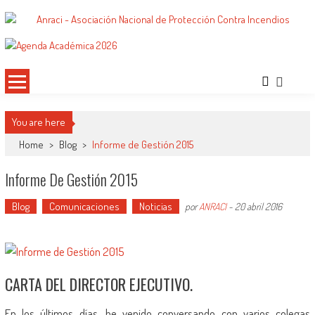
Saltar
al
ANRACI – Asociación Nacional de
Gremio de Protección Contra Incendios – Comprometidos con la Mejora de las
contenido
Condiciones de Protección Contra Incendios para Nuestra Sociedad
Protección Contra Incendios
You are here
Home
>
Blog
>
Informe de Gestión 2015
Informe De Gestión 2015
Blog
Comunicaciones
Noticias
por
ANRACI
-
20 abril 2016
CARTA DEL DIRECTOR EJECUTIVO.
En los últimos días, he venido conversando con varios colegas