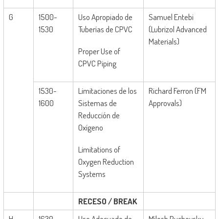
G
1500-
Uso Apropiado de
Samuel Entebi
1530
Tuberías de CPVC
(Lubrizol Advanced
Materials)
Proper Use of
CPVC Piping
1530-
Limitaciones de los
Richard Ferron (FM
1600
Sistemas de
Approvals)
Reducción de
Oxígeno
Limitations of
Oxygen Reduction
Systems
RECESO
/ BREAK
H
1630-
Uso Adecuado de
Milosh Puchovsky