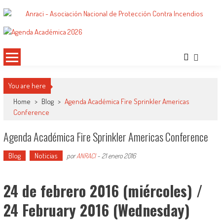
Saltar
al
ANRACI – Asociación Nacional de
Gremio de Protección Contra Incendios – Comprometidos con la Mejora de las
contenido
Condiciones de Protección Contra Incendios para Nuestra Sociedad
Protección Contra Incendios
You are here
Home
>
Blog
>
Agenda Académica Fire Sprinkler Americas
Conference
Agenda Académica Fire Sprinkler Americas Conference
Blog
Noticias
por
ANRACI
-
21 enero 2016
24 de febrero 2016 (miércoles) /
24 February 2016 (Wednesday)