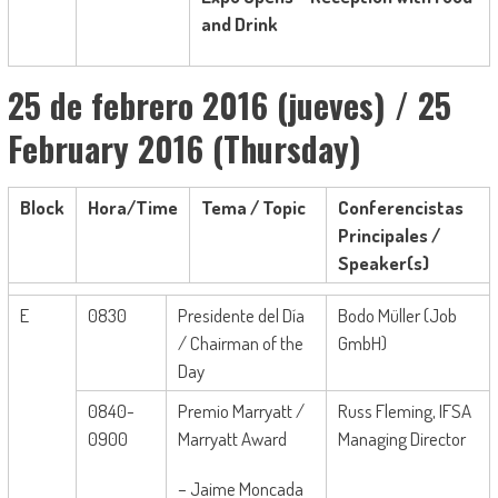
and Drink
25 de febrero 2016 (jueves) /
25
February 2016 (Thursday)
Block
Hora/
Time
Tema /
Topic
Conferencistas
Principales
/
Speaker(s)
E
0830
Presidente del Día
Bodo Müller (Job
/ Chairman of the
GmbH)
Day
0840-
Premio Marryatt /
Russ Fleming, IFSA
0900
Marryatt Award
Managing Director
– Jaime Moncada