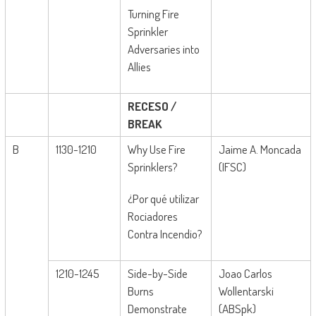
Turning Fire
Sprinkler
Adversaries into
Allies
RECESO
/
BREAK
B
1130-1210
Why Use Fire
Jaime A. Moncada
Sprinklers?
(IFSC)
¿Por qué utilizar
Rociadores
Contra Incendio?
1210-1245
Side-by-Side
Joao Carlos
Burns
Wollentarski
Demonstrate
(ABSpk)