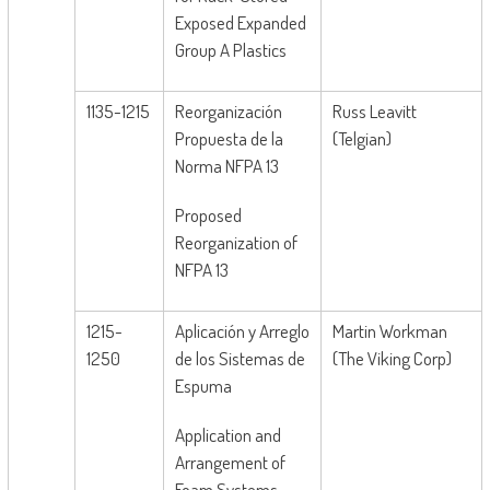
Exposed Expanded
Group A Plastics
1135-1215
Reorganización
Russ Leavitt
Propuesta de la
(Telgian)
Norma NFPA 13
Proposed
Reorganization of
NFPA 13
1215-
Aplicación y Arreglo
Martin Workman
1250
de los Sistemas de
(The Viking Corp)
Espuma
Application and
Arrangement of
Foam Systems