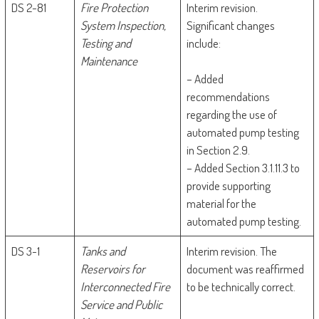
DS 2-81
Fire Protection
Interim revision.
System Inspection,
Significant changes
Testing and
include:
Maintenance
– Added
recommendations
regarding the use of
automated pump testing
in Section 2.9.
– Added Section 3.1.11.3 to
provide supporting
material for the
automated pump testing.
DS 3-1
Tanks and
Interim revision. The
Reservoirs for
document was reaffirmed
Interconnected Fire
to be technically correct.
Service and Public