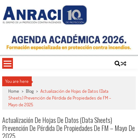
Saltar
al
contenido
ANRACI – Asociación Nacional de
Gremio de Protección Contra Incendios – Comprometidos con la Mejora de las
Condiciones de Protección Contra Incendios para Nuestra Sociedad
Protección Contra Incendios
You are here
Home
>
Blog
>
Actualización de Hojas de Datos (Data
Sheets) Prevención de Pérdida de Propiedades de FM –
Mayo de 2025
Actualización De Hojas De Datos (Data Sheets)
Prevención De Pérdida De Propiedades De FM – Mayo De
2025