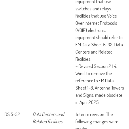
equipment that use
switches and relays.
Facilities that use Voice
Over Internet Protocols
(VOIP) electronic
equipment should refer to
FM Data Sheet 5-32, Data
Centers and Related
Facilities.
– Revised Section 2.1.4,
Wind, to remove the
reference to FM Data
Sheet 1-8, Antenna Towers
and Signs, made obsolete
in April 2025.
DS 5-32
Data Centers and
Interim revision. The
Related Facilities
following changes were
made: