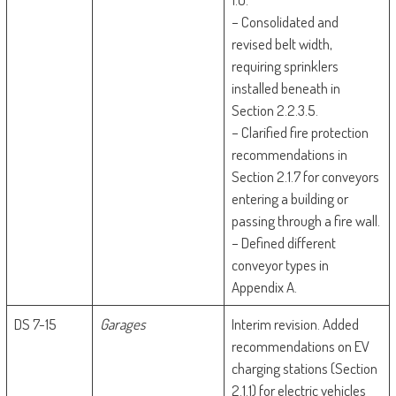
– Consolidated and
revised belt width,
requiring sprinklers
installed beneath in
Section 2.2.3.5.
– Clarified fire protection
recommendations in
Section 2.1.7 for conveyors
entering a building or
passing through a fire wall.
– Defined different
conveyor types in
Appendix A.
DS 7-15
Garages
Interim revision. Added
recommendations on EV
charging stations (Section
2.1.1) for electric vehicles