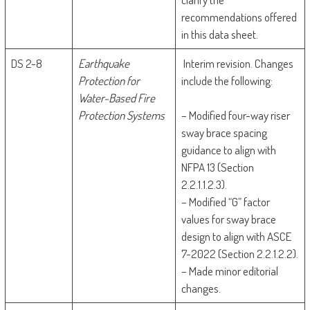
recommendations offered
in this data sheet.
DS 2-8
Earthquake
Interim revision. Changes
Protection for
include the following:
Water-Based Fire
Protection Systems
– Modified four-way riser
sway brace spacing
guidance to align with
NFPA 13 (Section
2.2.1.1.2.3).
– Modified “G” factor
values for sway brace
design to align with ASCE
7-2022 (Section 2.2.1.2.2).
– Made minor editorial
changes.