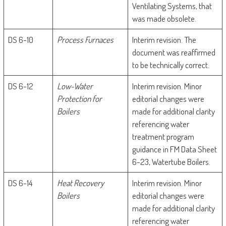
Ventilating Systems, that
was made obsolete.
DS 6-10
Process Furnaces
Interim revision. The
document was reaffirmed
to be technically correct.
DS 6-12
Low-Water
Interim revision. Minor
Protection for
editorial changes were
Boilers
made for additional clarity
referencing water
treatment program
guidance in FM Data Sheet
6-23, Watertube Boilers.
DS 6-14
Heat Recovery
Interim revision. Minor
Boilers
editorial changes were
made for additional clarity
referencing water