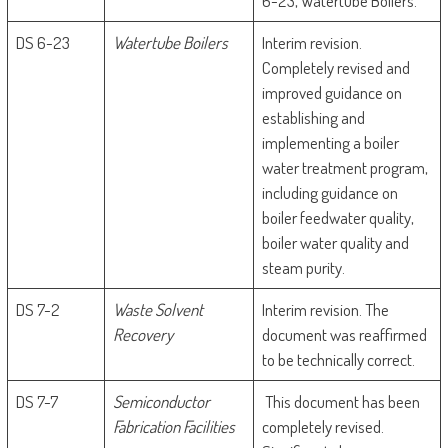
6-23, Watertube Boilers.
DS 6-23
Watertube Boilers
Interim revision.
Completely revised and
improved guidance on
establishing and
implementing a boiler
water treatment program,
including guidance on
boiler feedwater quality,
boiler water quality and
steam purity.
DS 7-2
Waste Solvent
Interim revision. The
Recovery
document was reaffirmed
to be technically correct.
DS 7-7
Semiconductor
This document has been
Fabrication Facilities
completely revised.