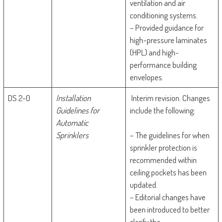
ventilation and air
conditioning systems.
– Provided guidance for
high-pressure laminates
(HPL) and high-
performance building
envelopes.
DS 2-0
Installation
Interim revision. Changes
Guidelines for
include the following:
Automatic
Sprinklers
– The guidelines for when
sprinkler protection is
recommended within
ceiling pockets has been
updated.
– Editorial changes have
been introduced to better
clarify the