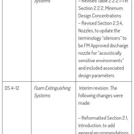
Systems
– Revised Table 2.2.2.1-1 in
Section 2.2.2, Minimum
Design Concentrations.
– Revised Section 2.3.4,
Nozzles, to update the
terminology “silencers” to
be FM Approved discharge
nozzle for “acoustically
sensitive environments”
and included associated
design parameters.
DS 4-12
Foam Extinguishing
Interim revision. The
Systems
following changes were
made:
– Reformatted Section 2.1,
Introduction, to add
general recommendations