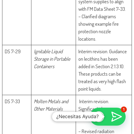
system supplies to align
with FM Data Sheet 7-33.
– Clarified diagrams
showing example fire
protection nozzle
locations.
DS 7-29
Ignitable Liquid
Interim revision. Guidance
Storage in Portable
on lecithins has been
Containers
added in Section 2.1.3.10.
These products can be
treated as very high flash
point liquids.
DS 7-33
Molten Metals and
Interim revision.
Other Materials
Significant changes
1
include the following:
¿Necesitas Ayuda?
– Revised radiation