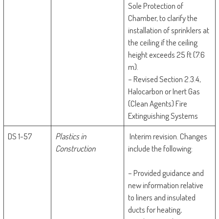
Sole Protection of
Chamber, to clarify the
installation of sprinklers at
the ceiling if the ceiling
height exceeds 25 ft (7.6
m).
– Revised Section 2.3.4,
Halocarbon or Inert Gas
(Clean Agents) Fire
Extinguishing Systems
DS 1-57
Plastics in
Interim revision. Changes
Construction
include the following:
– Provided guidance and
new information relative
to liners and insulated
ducts for heating,