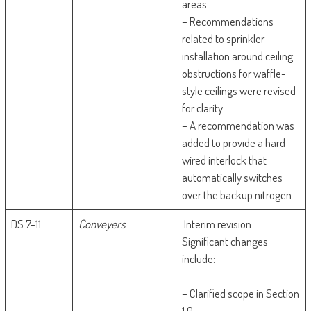
areas.
– Recommendations
related to sprinkler
installation around ceiling
obstructions for waffle-
style ceilings were revised
for clarity.
– A recommendation was
added to provide a hard-
wired interlock that
automatically switches
over the backup nitrogen.
DS 7-11
Conveyers
Interim revision.
Significant changes
include:
– Clarified scope in Section
1.0.