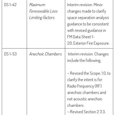
DS 1-42
Maximum
Interim revision. Minor
Foreseeable Loss
changes made to clarify
Limiting Factors
space separation analysis
guidance to be consistent
with revised guidance in
FM Data Sheet 1-
20, Exterior Fire Exposure.
DS 1-53
Anechoic Chambers
Interim revision. Changes
include the following:
– Revised the Scope, 1.0, to
clarify the intent is for
Radio Frequency (RF)
anechoic chambers and
not acoustic anechoic
chambers.
– Revised Section 2.3.3,