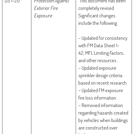
DS 1-20
Protection Against
This document has been
Exterior Fire
completely revised.
Exposure
Significant changes
include the following:
– Updated for consistency
with FM Data Sheet 1-
42, MFL Limiting Factors,
and other resources .
– Updated exposure
sprinkler design criteria
based on recent research.
– Updated FM exposure
fire loss information.
– Removed information
regarding hazards created
by vehicles when buildings
are constructed over