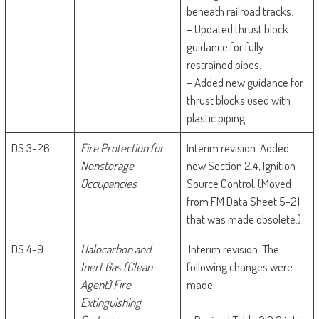
beneath railroad tracks.
– Updated thrust block
guidance for fully
restrained pipes.
– Added new guidance for
thrust blocks used with
plastic piping.
DS 3-26
Fire Protection for
Interim revision. Added
Nonstorage
new Section 2.4, Ignition
Occupancies
Source Control. (Moved
from FM Data Sheet 5-21
that was made obsolete.)
DS 4-9
Halocarbon and
Interim revision. The
Inert Gas (Clean
following changes were
Agent) Fire
made:
Extinguishing