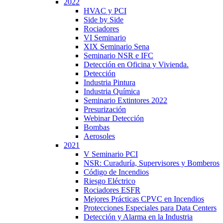
2022
HVAC y PCI
Side by Side
Rociadores
VI Seminario
XIX Seminario Sena
Seminario NSR e IFC
Detección en Oficina y Vivienda.
Detección
Industria Pintura
Industria Química
Seminario Extintores 2022
Presurización
Webinar Detección
Bombas
Aerosoles
2021
V Seminario PCI
NSR: Curaduría, Supervisores y Bomberos
Código de Incendios
Riesgo Eléctrico
Rociadores ESFR
Mejores Prácticas CPVC en Incendios
Protecciones Especiales para Data Centers
Detección y Alarma en la Industria