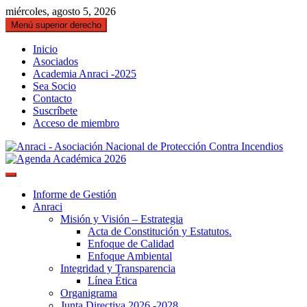
Saltar
miércoles, agosto 5, 2026
al
Menú superior derecho
contenido
Inicio
Asociados
Academia Anraci -2025
Sea Socio
Contacto
Suscríbete
Acceso de miembro
Gremio de Protección Contra Incendios – 
ANRACI – Asociación Nacional 
Nuestra Sociedad
Informe de Gestión
Anraci
Misión y Visión – Estrategia
Acta de Constitución y Estatutos.
Enfoque de Calidad
Enfoque Ambiental
Integridad y Transparencia
Línea Ética
Organigrama
Junta Directiva 2026 -2028.