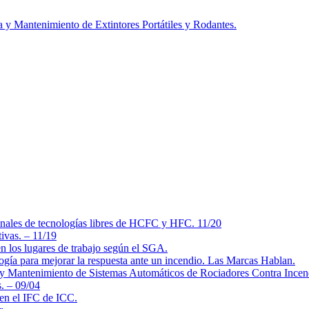
a y Mantenimiento de Extintores Portátiles y Rodantes.
 finales de tecnologías libres de HCFC y HFC. 11/20
ivas. – 11/19
en los lugares de trabajo según el SGA.
logía para mejorar la respuesta ante un incendio. Las Marcas Hablan.
 y Mantenimiento de Sistemas Automáticos de Rociadores Contra Ince
. – 09/04
en el IFC de ICC.