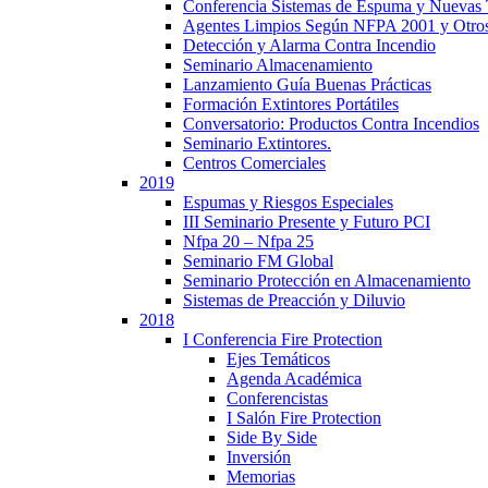
Conferencia Sistemas de Espuma y Nuevas T
Agentes Limpios Según NFPA 2001 y Otros 
Detección y Alarma Contra Incendio
Seminario Almacenamiento
Lanzamiento Guía Buenas Prácticas
Formación Extintores Portátiles
Conversatorio: Productos Contra Incendios
Seminario Extintores.
Centros Comerciales
2019
Espumas y Riesgos Especiales
III Seminario Presente y Futuro PCI
Nfpa 20 – Nfpa 25
Seminario FM Global
Seminario Protección en Almacenamiento
Sistemas de Preacción y Diluvio
2018
I Conferencia Fire Protection
Ejes Temáticos
Agenda Académica
Conferencistas
I Salón Fire Protection
Side By Side
Inversión
Memorias