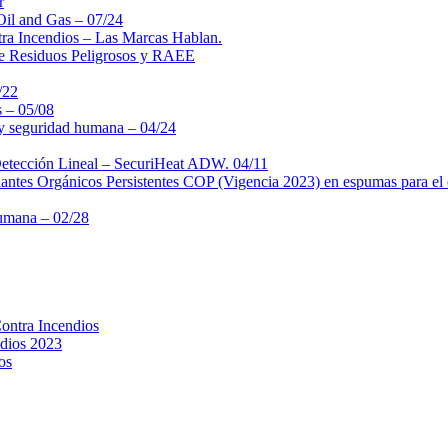
r
 Oil and Gas – 07/24
ntra Incendios – Las Marcas Hablan.
 de Residuos Peligrosos y RAEE
/22
s – 05/08
 y seguridad humana – 04/24
Detección Lineal – SecuriHeat ADW. 04/11
nantes Orgánicos Persistentes COP (Vigencia 2023) en espumas para el 
Humana – 02/28
Contra Incendios
ndios 2023
os