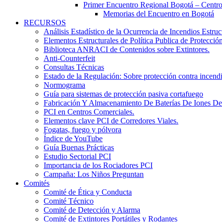
Primer Encuentro Regional Bogotá – Centr
Memorias del Encuentro en Bogotá
RECURSOS
Análisis Estadístico de la Ocurrencia de Incendios Estr
Elementos Estructurales de Política Publica de Protecci
Biblioteca ANRACI de Contenidos sobre Extintores.
Anti-Counterfeit
Consultas Técnicas
Estado de la Regulación: Sobre protección contra incend
Normograma
Guía para sistemas de protección pasiva cortafuego
Fabricación Y Almacenamiento De Baterías De Iones De
PCI en Centros Comerciales.
Elementos clave PCI de Corredores Viales.
Fogatas, fuego y pólvora
Índice de YouTube
Guía Buenas Prácticas
Estudio Sectorial PCI
Importancia de los Rociadores PCI
Campaña: Los Niños Preguntan
Comités
Comité de Ética y Conducta
Comité Técnico
Comité de Detección y Alarma
Comité de Extintores Portátiles y Rodantes