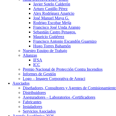
Javier Sotelo Calderón
Arturo Castillo Pérez
Alex Rodríguez Aparicio
José Manuel Maya G.
Rodrigo Escobar Mejía
Francisco José Unda Arango
Sebastián Castro Penagos.
Mauricio Gutiérrez
Francisco Antonio Escandón Guarnizo
Hugo Torres Bahamón
Nuestro Equipo de Trabajo
Alianzas
IFSA
ICC
Premio Nacional de Protección Contra Incendios
Informes de Gestión
Logo – Imagen Corporativa de Anraci
Asociados
Diseñadores, Consultores y Agentes de Comisionamient
Distribuidores
Aseguradores – Laboratorios -Certificadores
Fabricantes
Instaladores
Servicios Asociados
Agenda Académica 2026