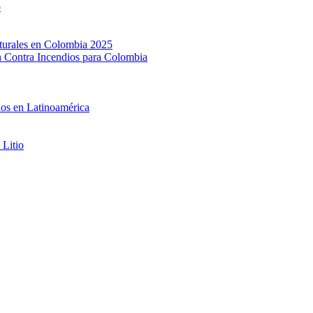
o
ucturales en Colombia 2025
ón Contra Incendios para Colombia
ios en Latinoamérica
 Litio