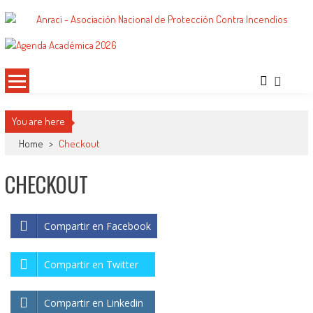
Saltar
al
ANRACI – Asociación Nacional de
Gremio de Protección Contra Incendios – Comprometidos con la Mejora de las
contenido
Condiciones de Protección Contra Incendios para Nuestra Sociedad
Protección Contra Incendios
You are here
Home
>
Checkout
CHECKOUT
Compartir en Facebook
Compartir en Twitter
Compartir en Linkedin