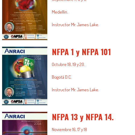
Medellín.
Instructor Mr. James Lake.
.
NFPA 1 y NFPA 101
Octubre 18, 19 y 20.
Bogotá D.C.
Instructor Mr. James Lake.
.
NFPA 13 y NFPA 14.
Noviembre 16, 17 y 18