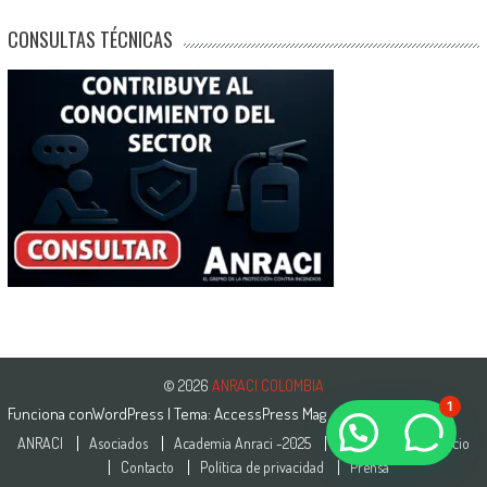
CONSULTAS TÉCNICAS
© 2026
ANRACI COLOMBIA
1
Funciona con
WordPress
| Tema:
AccessPress Mag
¿Necesitas Ayuda?
ANRACI
Asociados
Academia Anraci -2025
Comités
Sea Socio
Contacto
Política de privacidad
Prensa