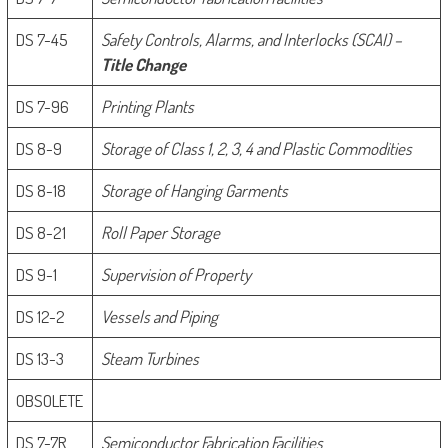
DS 7-45
Safety Controls, Alarms, and Interlocks (SCAI) –
Title Change
DS 7-96
Printing Plants
DS 8-9
Storage of Class 1, 2, 3, 4 and Plastic Commodities
DS 8-18
Storage of Hanging Garments
DS 8-21
Roll Paper Storage
DS 9-1
Supervision of Property
DS 12-2
Vessels and Piping
DS 13-3
Steam Turbines
OBSOLETE
DS 7-7R
Semiconductor Fabrication Facilities