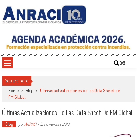
Saltar
al
contenido
ANRACI – Asociación Nacional de
Gremio de Protección Contra Incendios – Comprometidos con la Mejora de las
Condiciones de Protección Contra Incendios para Nuestra Sociedad
Protección Contra Incendios
You are here
Home
>
Blog
>
Últimas actualizaciones de las Data Sheet de
FM Global.
Últimas Actualizaciones De Las Data Sheet De FM Global.
Blog
por
ANRACI
-
12 noviembre 2019