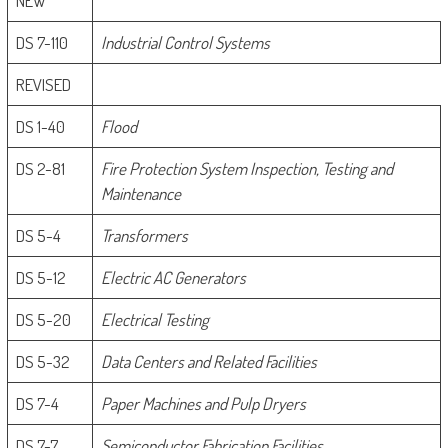
NEW
DS 7-110
Industrial Control Systems
REVISED
DS 1-40
Flood
DS 2-81
Fire Protection System Inspection, Testing and
Maintenance
DS 5-4
Transformers
DS 5-12
Electric AC Generators
DS 5-20
Electrical Testing
DS 5-32
Data Centers and Related Facilities
DS 7-4
Paper Machines and Pulp Dryers
DS 7-7
Semiconductor Fabrication Facilities