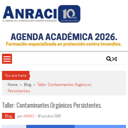
Saltar
al
contenido
ANRACI – Asociación Nacional de
Gremio de Protección Contra Incendios – Comprometidos con la Mejora de las
Condiciones de Protección Contra Incendios para Nuestra Sociedad
Protección Contra Incendios
You are here
Home
>
Blog
>
Taller: Contaminantes Orgánicos
Persistentes.
Taller: Contaminantes Orgánicos Persistentes.
Blog
por
ANRACI
-
18 octubre 2019