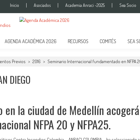
Inicio
Asociados
Academia Anraci -2025
Sea Socio
onal de Protección Contra Incendi
ra de las Condiciones de Protección Contra Incendios para Nuestra Sociedad
AGENDA ACADÉMICA 2026
RECURSOS
COMITÉS
SEA S
entos Previos
>
2016
>
Seminario Internacional fundamentado en NFPA 2
AN DIEGO
o en la ciudad de Medellín acogerá
nacional NFPA 20 y NFPA25.
máticos Contra Incendios Colombia – ANRACI COLOMBIA – ha seleccionado a