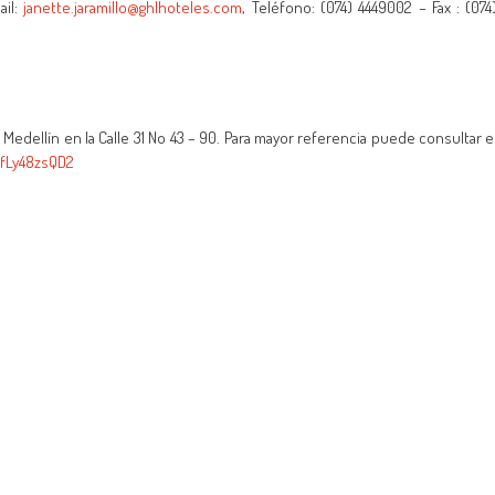
ail:
janette.jaramillo@ghlhoteles.com
, Teléfono: (074) 4449002 – Fax : (074
 Medellín en la Calle 31 No 43 – 90. Para mayor referencia puede consultar e
cfLy48zsQD2