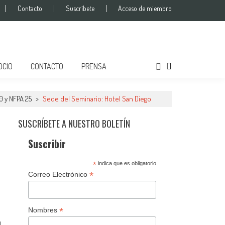
Contacto
Suscríbete
Acceso de miembro
os
OCIO
CONTACTO
PRENSA
0 y NFPA 25
>
Sede del Seminario: Hotel San Diego
SUSCRÍBETE A NUESTRO BOLETÍN
Suscribir
*
indica que es obligatorio
*
Correo Electrónico
*
Nombres
l