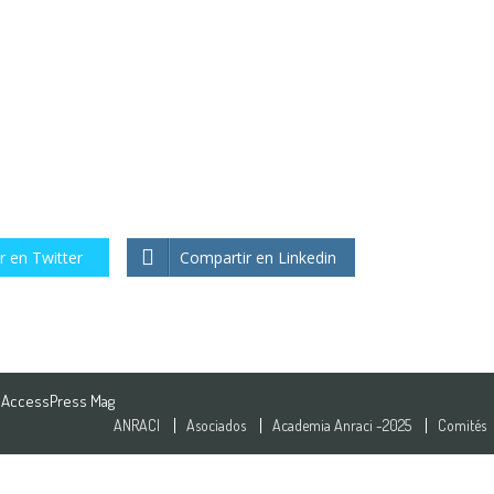
r en Twitter
Compartir en Linkedin
:
AccessPress Mag
ANRACI
Asociados
Academia Anraci -2025
Comités