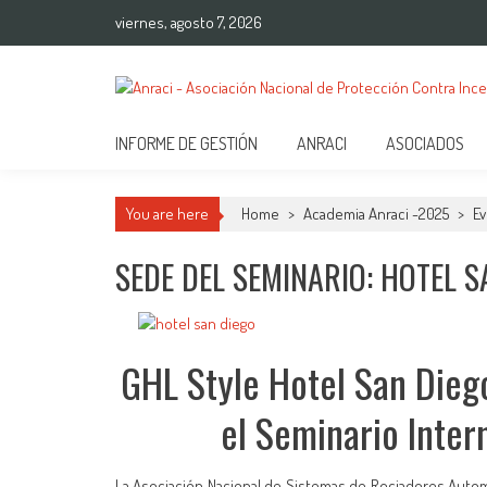
Saltar
viernes, agosto 7, 2026
al
contenido
ANRACI – Asociación Naci
Gremio de Protección Contra Incendios – Comprometidos con la Mejo
INFORME DE GESTIÓN
ANRACI
ASOCIADOS
You are here
Home
>
Academia Anraci -2025
>
Ev
SEDE DEL SEMINARIO: HOTEL S
GHL Style Hotel San Dieg
el Seminario Inter
La Asociación Nacional de Sistemas de Rociadores Auto