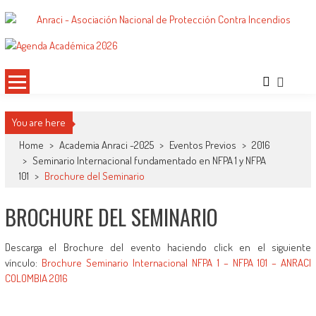
Saltar
al
ANRACI – Asociación Nacional de
Gremio de Protección Contra Incendios – Comprometidos con la Mejora de las
contenido
Condiciones de Protección Contra Incendios para Nuestra Sociedad
Protección Contra Incendios
You are here
Home
>
Academia Anraci -2025
>
Eventos Previos
>
2016
>
Seminario Internacional fundamentado en NFPA 1 y NFPA
101
>
Brochure del Seminario
BROCHURE DEL SEMINARIO
Descarga el Brochure del evento haciendo click en el siguiente
vínculo:
Brochure Seminario Internacional NFPA 1 – NFPA 101 – ANRACI
COLOMBIA 2016