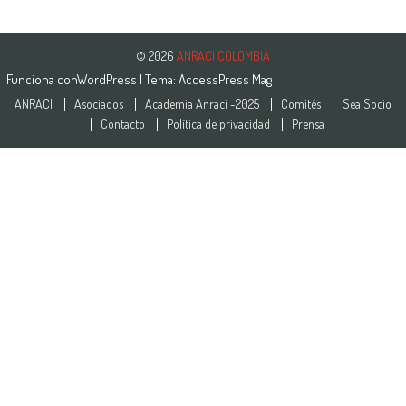
© 2026
ANRACI COLOMBIA
Funciona con
WordPress
| Tema:
AccessPress Mag
ANRACI
Asociados
Academia Anraci -2025
Comités
Sea Socio
Contacto
Política de privacidad
Prensa